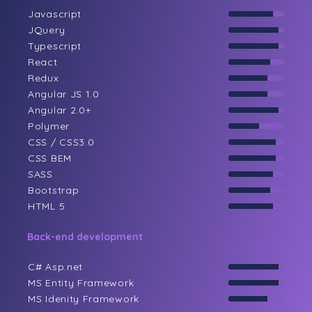
Javascript
JQuery
Typescript
React
Redux
Angular JS 1.0
Angular 2.0+
Polymer
CSS / CSS3.0
CSS BEM
SASS
Bootstrap
HTML 5
Back-end development
C# Asp.net
MS Entity Framework
MS Idenity Framework