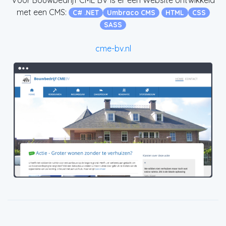
met een CMS:
C# .NET
Umbraco CMS
HTML
CSS
SASS
cme-bv.nl