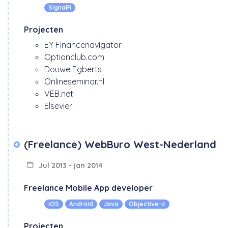
SignalR
Projecten
EY Financenavigator
Optionclub.com
Douwe Egberts
Onlineseminar.nl
VEB.net
Elsevier
(Freelance) WebBuro West-Nederland
Jul 2013 - jan 2014
Freelance Mobile App developer
iOS
Android
Java
Objective-c
Projecten