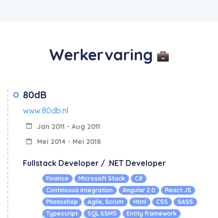
Werkervaring
80dB
www.80db.nl
Jan 2011 - Aug 2011
Mei 2014 - Mei 2018
Fullstack Developer / .NET Developer
Finance
Microsoft Stack
C#
Continuous integration
Angular 2.0
React JS
Photoshop
Agile, Scrum
Html
CSS
SASS
Typescript
SQL SSMS
Entity framework