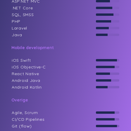
ASP.NET MVC
.NET Core
SQL, SMSS
PHP
Laravel
Java
Mobile development
iOS Swift
iOS Objective-C
React Native
Android Java
Android Kotlin
Overige
Agile, Scrum
CI/CD Pipelines
Git (flow)